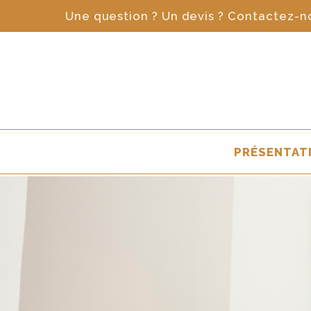
Aller au contenu
Cookies management panel
Une question ? Un devis ? Contactez-n
PRÉSENTAT
CRÉATEU
SOCIÉTÉ