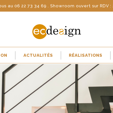
ous au
06 22 73 34 69
. Showroom ouvert sur RDV : 
ION
ACTUALITÉS
RÉALISATIONS
R