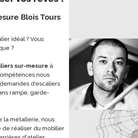
esure Blois Tours
ier idéal ? Vous
que ?
aliers sur-mesure
à
 compétences nous
 demandes d'escaliers
sans rampe, garde-
e la métallerie, nous
e réaliser du mobilier
rrières d'atelier.